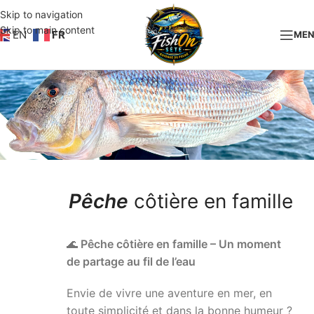
Skip to navigation
Skip to main content
EN
FR
ME
Pêche
côtière en famille
🌊
Pê
che c
ôti
è
re en famille – Un moment
de partage au fil de l
’
eau
Envie de vivre une aventure en mer, en
toute simplicité et dans la bonne humeur ?